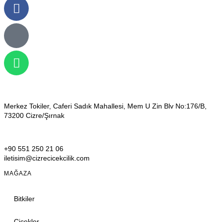
Merkez Tokiler, Caferi Sadık Mahallesi, Mem U Zin Blv No:176/B,
73200 Cizre/Şırnak
+90 551 250 21 06
iletisim@cizrecicekcilik.com
MAĞAZA
Bitkiler
Çiçekler