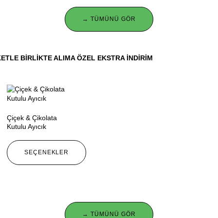
→ TÜMÜNÜ GÖR
ETLE BIRLIKTE ALIMA ÖZEL EKSTRA INDIRIM
Çiçek & Çikolata
Kutulu Ayıcık
SEÇENEKLER
→ TÜMÜNÜ GÖR