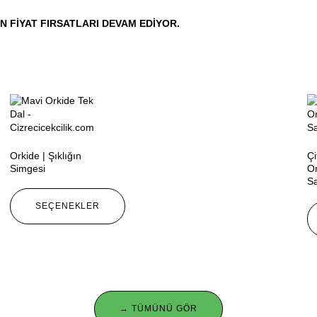
 FIYAT FIRSATLARI DEVAM EDIYOR.
Orkide | Şıklığın
Çi
Simgesi
Or
S
SEÇENEKLER
→ TÜMÜNÜ GÖR