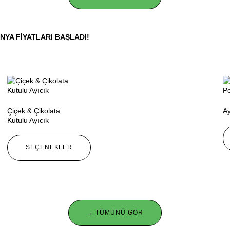
NYA FIYATLARI BAŞLADI!
Çiçek & Çikolata
Ay
Kutulu Ayıcık
SEÇENEKLER
→ TÜMÜNÜ GÖR