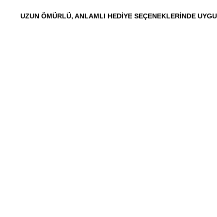
UZUN ÖMÜRLÜ, ANLAMLI HEDIYE SEÇENEKLERINDE UYGUN