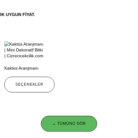
OK UYGUN FIYAT.
Kaktüs Aranjmanı
SEÇENEKLER
→ TÜMÜNÜ GÖR