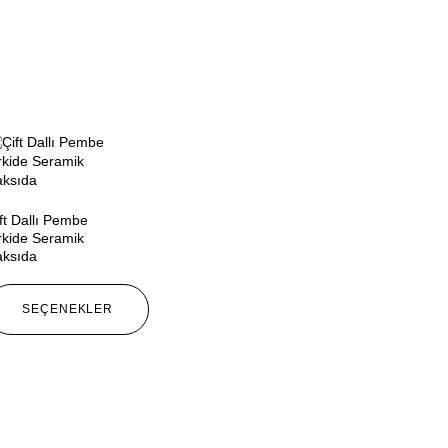
ft Dallı Pembe
kide Seramik
aksıda
SEÇENEKLER