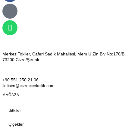
Merkez Tokiler, Caferi Sadık Mahallesi, Mem U Zin Blv No:176/B,
73200 Cizre/Şırnak
+90 551 250 21 06
iletisim@cizrecicekcilik.com
MAĞAZA
Bitkiler
Çiçekler